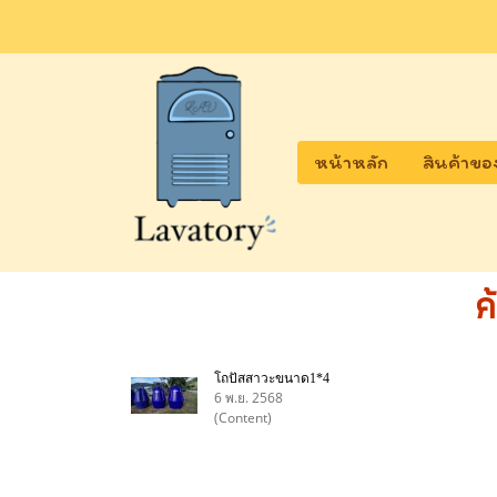
หน้าหลัก
สินค้าขอ
ค
โถปัสสาวะขนาด1*4
6 พ.ย. 2568
(Content)