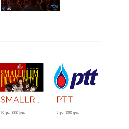
SMALLROOM HOLIDAY PARTY II มันส์ เล็ก เข้
PTT
10 รูป, 888 ผู้ชม
9 รูป, 808 ผู้ชม