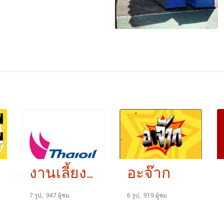
งานเลี้ยง ไทยออย
อะจ๊าก
7 รูป, 947 ผู้ชม
6 รูป, 919 ผู้ชม